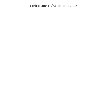
Fabrice Lanta
31 octobre 2025
Posted
by
Créer un véritable jardin sur le toit d’un immeuble, oublier