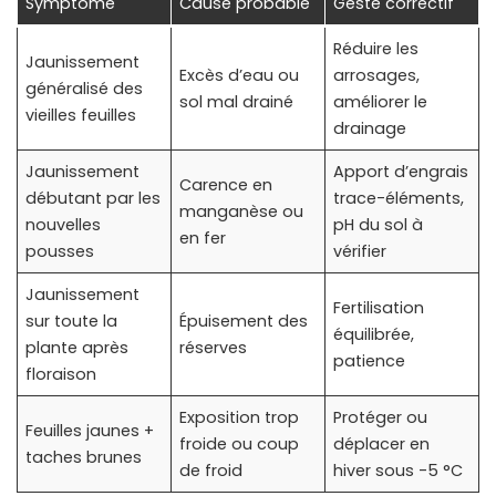
Symptôme
Cause probable
Geste correctif
Réduire les
Jaunissement
Excès d’eau ou
arrosages,
généralisé des
sol mal drainé
améliorer le
vieilles feuilles
drainage
Jaunissement
Apport d’engrais
Carence en
débutant par les
trace-éléments,
manganèse ou
nouvelles
pH du sol à
en fer
pousses
vérifier
Jaunissement
Fertilisation
sur toute la
Épuisement des
équilibrée,
plante après
réserves
patience
floraison
Exposition trop
Protéger ou
Feuilles jaunes +
froide ou coup
déplacer en
taches brunes
de froid
hiver sous -5 °C